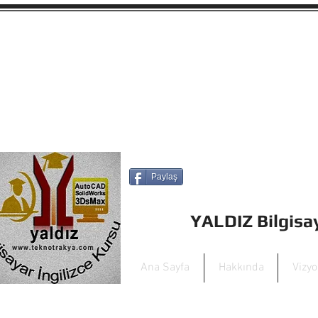
Paylaş
YALDIZ Bilgis
Ana Sayfa
Hakkında
Vizy
yaldizbilgisayar@