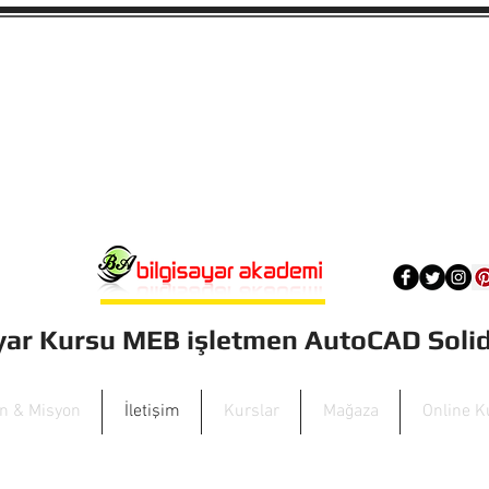
ayar Kursu MEB işletmen AutoCAD Sol
on & Misyon
İletişim
Kurslar
Mağaza
Online K
hotmail.com
+90 532 449 5670
yaldi