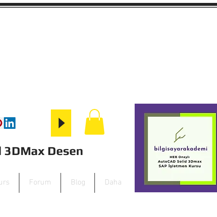
id 3DMax Desen
urs
Forum
Blog
Daha
zbilisim@gmail.com