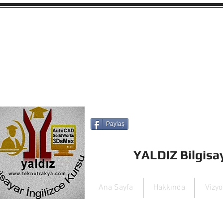
Paylaş
YALDIZ Bilgis
Ana Sayfa
Hakkında
Vizy
+90 532 449 56 7