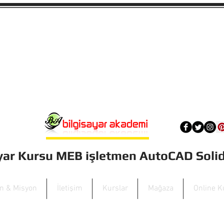
ayar Kursu MEB işletmen AutoCAD Sol
on & Misyon
İletişim
Kurslar
Mağaza
Online K
0 Yaldız Bilgisayar Akademi Forum 