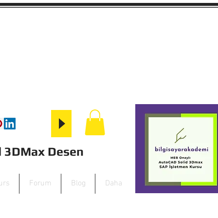
id 3DMax Desen
urs
Forum
Blog
Daha
+90 282 652 33 88